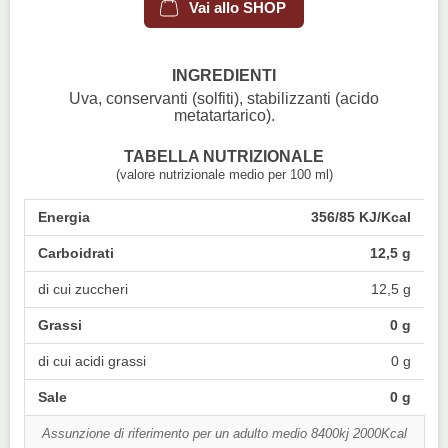
Vai allo SHOP
INGREDIENTI
Uva, conservanti (solfiti), stabilizzanti (acido
metatartarico).
TABELLA NUTRIZIONALE
(valore nutrizionale medio per 100 ml)
Energia
356/85 KJ/Kcal
Carboidrati
12,5 g
di cui zuccheri
12,5 g
Grassi
0 g
di cui acidi grassi
0 g
Sale
0 g
Assunzione di riferimento per un adulto medio 8400kj 2000Kcal