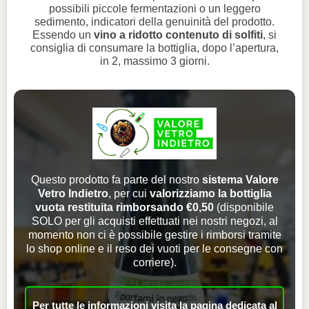
possibili piccole fermentazioni o un leggero
sedimento, indicatori della genuinità del prodotto.
Essendo un
vino a ridotto contenuto di solfiti
, si
consiglia di consumare la bottiglia, dopo l’apertura,
in 2, massimo 3 giorni.
Questo prodotto fa parte del nostro
sistema Valore
Vetro Indietro
, per cui
valorizziamo la bottiglia
vuota restituita rimborsando €0,50
(disponibile
SOLO per gli acquisti effettuati nei nostri negozi, al
momento non ci è possibile gestire i rimborsi tramite
lo shop online e il reso dei vuoti per le consegne con
corriere).
Per tutte le informazioni visita la pagina dedicata al