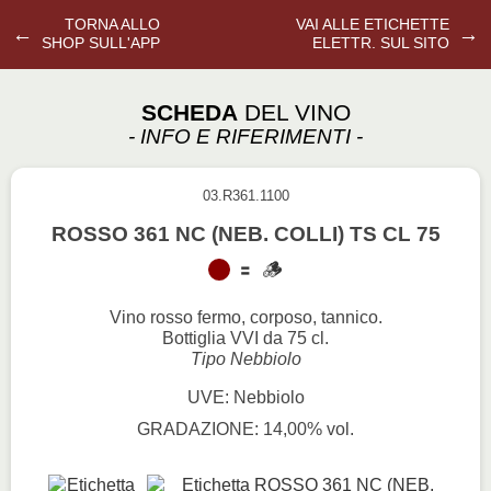
TORNA ALLO
VAI ALLE ETICHETTE
←
→
SHOP SULL'APP
ELETTR. SUL SITO
SCHEDA
DEL VINO
- INFO E RIFERIMENTI -
03.R361.1100
ROSSO 361 NC (NEB. COLLI) TS CL 75
Vino rosso fermo, corposo, tannico.
Bottiglia VVI da 75 cl.
Tipo Nebbiolo
UVE: Nebbiolo
GRADAZIONE: 14,00% vol.