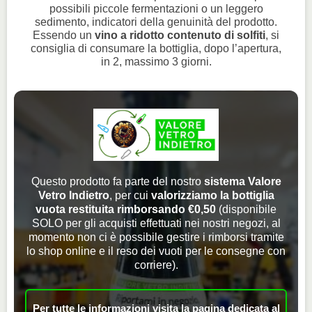
possibili piccole fermentazioni o un leggero
sedimento, indicatori della genuinità del prodotto.
Essendo un
vino a ridotto contenuto di solfiti
, si
consiglia di consumare la bottiglia, dopo l’apertura,
in 2, massimo 3 giorni.
Questo prodotto fa parte del nostro
sistema Valore
Vetro Indietro
, per cui
valorizziamo la bottiglia
vuota restituita rimborsando €0,50
(disponibile
SOLO per gli acquisti effettuati nei nostri negozi, al
momento non ci è possibile gestire i rimborsi tramite
lo shop online e il reso dei vuoti per le consegne con
corriere).
Per tutte le informazioni visita la pagina dedicata al