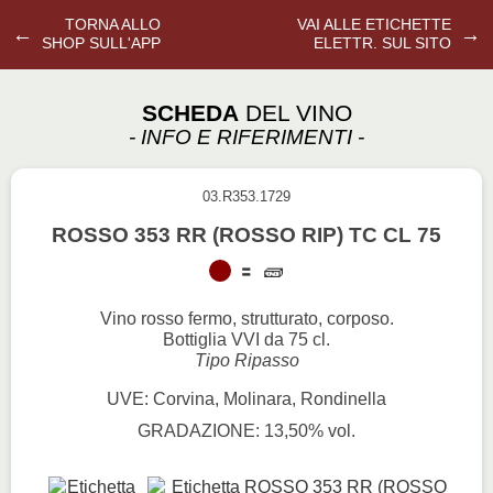
TORNA ALLO
VAI ALLE ETICHETTE
←
→
SHOP SULL'APP
ELETTR. SUL SITO
SCHEDA
DEL VINO
- INFO E RIFERIMENTI -
03.R353.1729
ROSSO 353 RR (ROSSO RIP) TC CL 75
Vino rosso fermo, strutturato, corposo.
Bottiglia VVI da 75 cl.
Tipo Ripasso
UVE: Corvina, Molinara, Rondinella
GRADAZIONE: 13,50% vol.