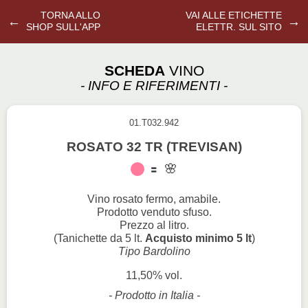
TORNA ALLO
VAI ALLE ETICHETTE
←
→
SHOP SULL'APP
ELETTR. SUL SITO
SCHEDA
VINO
- INFO E RIFERIMENTI -
01.T032.942
ROSATO 32 TR (TREVISAN)
Vino rosato fermo, amabile.
Prodotto venduto sfuso.
Prezzo al litro.
(Tanichette da 5 lt.
Acquisto minimo 5 lt
)
Tipo Bardolino
11,50% vol.
- Prodotto in Italia -