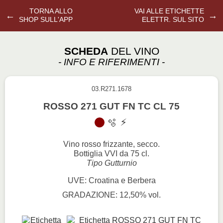
TORNA ALLO
VAI ALLE ETICHETTE
←
→
SHOP SULL'APP
ELETTR. SUL SITO
SCHEDA
DEL VINO
- INFO E RIFERIMENTI -
03.R271.1678
ROSSO 271 GUT FN TC CL 75
Vino rosso frizzante, secco.
Bottiglia VVI da 75 cl.
Tipo Gutturnio
UVE: Croatina e Berbera
GRADAZIONE: 12,50% vol.