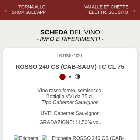
TORNA ALLO
VAI ALLE ETICHETTE
←
→
SHOP SULL'APP
ELETTR. SUL SITO
SCHEDA
DEL VINO
- INFO E RIFERIMENTI -
03.R240.1021
ROSSO 240 CS (CAB-SAUV) TC CL 75
Vino rosso fermo, semisecco.
Bottiglia VVI da 75 cl.
Tipo Cabernet Sauvignon
UVE: Cabernet Sauvignon
GRADAZIONE: 11,50% vol.