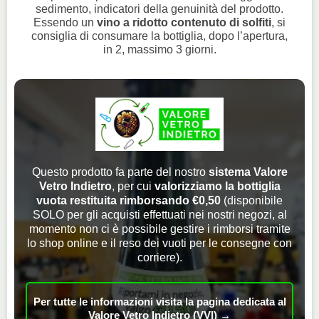
sedimento, indicatori della genuinità del prodotto.
Essendo un
vino a ridotto contenuto di solfiti
, si
consiglia di consumare la bottiglia, dopo l’apertura,
in 2, massimo 3 giorni.
Questo prodotto fa parte del nostro
sistema Valore
Vetro Indietro
, per cui
valorizziamo la bottiglia
vuota restituita rimborsando €0,50
(disponibile
SOLO per gli acquisti effettuati nei nostri negozi, al
momento non ci è possibile gestire i rimborsi tramite
lo shop online e il reso dei vuoti per le consegne con
corriere).
Per tutte le informazioni visita la pagina dedicata al
Valore Vetro Indietro (VVI) →