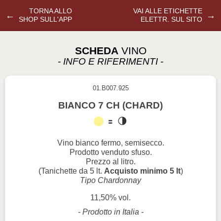
TORNA ALLO
VAI ALLE ETICHETTE
←
→
SHOP SULL'APP
ELETTR. SUL SITO
SCHEDA
VINO
- INFO E RIFERIMENTI -
01.B007.925
BIANCO 7 CH (CHARD)
Vino bianco fermo, semisecco.
Prodotto venduto sfuso.
Prezzo al litro.
(Tanichette da 5 lt.
Acquisto minimo 5 lt
)
Tipo Chardonnay
11,50% vol.
- Prodotto in Italia -