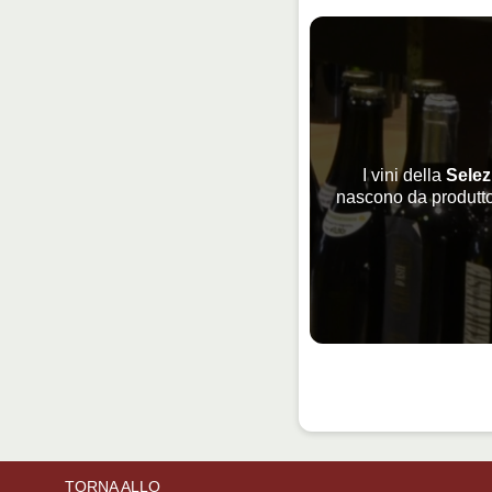
I vini della
Selez
nascono da produtto
TORNA ALLO