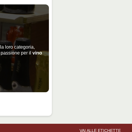
la loro categoria,
 passione per il
vino
VAI ALLE ETICHETTE