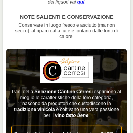
dei liquori vai
qui
.
NOTE SALIENTI E CONSERVAZIONE
Conservare in luogo fresco e asciutto (ma non
secco), al riparo dalla luce e lontano dalle fonti di
calore.
I vini della
Selezione Cantine Cerresi
esprimono al
meglio le caratteristiche della loro categoria,
nascono da produttori che custodiscono la
tradizione vinicola
e coltivano una vera passione
per il
vino
fatto bene
.