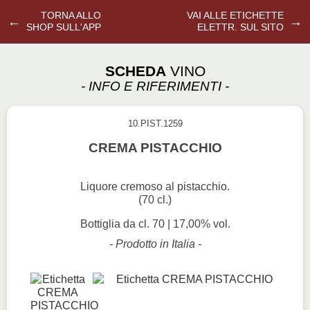
TORNA ALLO
VAI ALLE ETICHETTE
←
→
SHOP SULL'APP
ELETTR. SUL SITO
SCHEDA
VINO
- INFO E RIFERIMENTI -
10.PIST.1259
CREMA PISTACCHIO
Liquore cremoso al pistacchio.
(70 cl.)
Bottiglia da cl. 70 | 17,00% vol.
- Prodotto in Italia -