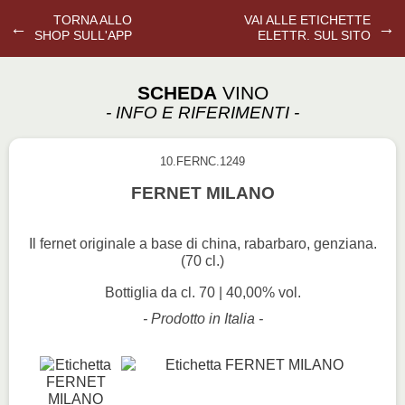
TORNA ALLO
VAI ALLE ETICHETTE
←
→
SHOP SULL'APP
ELETTR. SUL SITO
SCHEDA
VINO
- INFO E RIFERIMENTI -
10.FERNC.1249
FERNET MILANO
Il fernet originale a base di china, rabarbaro, genziana.
(70 cl.)
Bottiglia da cl. 70 | 40,00% vol.
- Prodotto in Italia -