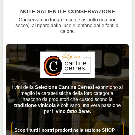
NOTE SALIENTI E CONSERVAZIONE
Conservare in luogo fresco e asciutto (ma non
secco), al riparo dalla luce e lontano dalle fonti di
calore.
I vini della
Selezione Cantine Cerresi
esprimono al
meglio le caratteristiche della loro categoria,
nascono da produttori che custodiscono la
tradizione vinicola
e coltivano una vera passione
per il
vino
fatto bene
.
Scopri tutti i nostri prodotti nella sezione SHOP →