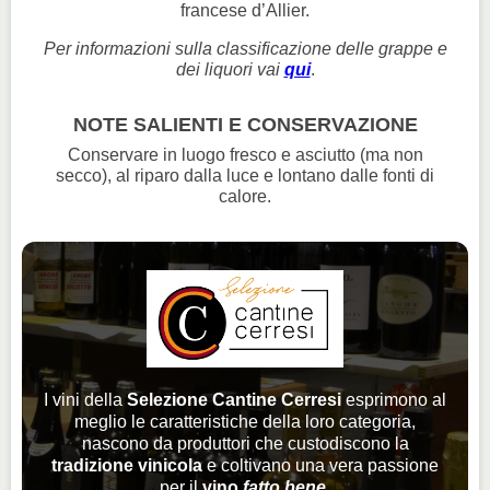
francese d’Allier.
Per informazioni sulla classificazione delle grappe e
dei liquori vai
qui
.
NOTE SALIENTI E CONSERVAZIONE
Conservare in luogo fresco e asciutto (ma non
secco), al riparo dalla luce e lontano dalle fonti di
calore.
I vini della
Selezione Cantine Cerresi
esprimono al
meglio le caratteristiche della loro categoria,
nascono da produttori che custodiscono la
tradizione vinicola
e coltivano una vera passione
per il
vino
fatto bene
.