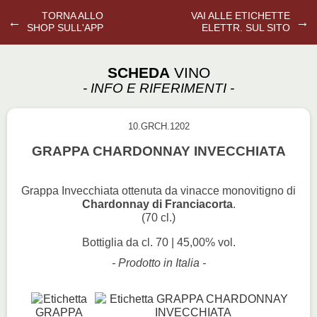
TORNA ALLO
VAI ALLE ETICHETTE
←
→
SHOP SULL'APP
ELETTR. SUL SITO
SCHEDA
VINO
- INFO E RIFERIMENTI -
10.GRCH.1202
GRAPPA CHARDONNAY INVECCHIATA
Grappa Invecchiata ottenuta da vinacce monovitigno di
Chardonnay di Franciacorta
.
(70 cl.)
Bottiglia da cl. 70 | 45,00% vol.
- Prodotto in Italia -