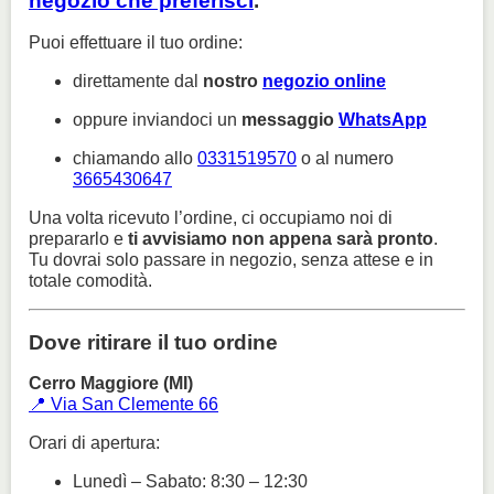
negozio che preferisci
.
Puoi effettuare il tuo ordine:
direttamente dal
nostro
negozio online
oppure inviandoci un
messaggio
WhatsApp
chiamando allo
0331519570
o al numero
3665430647
Una volta ricevuto l’ordine, ci occupiamo noi di
prepararlo e
ti avvisiamo non appena sarà pronto
.
Tu dovrai solo passare in negozio, senza attese e in
totale comodità.
Dove ritirare il tuo ordine
Cerro Maggiore (MI)
📍 Via San Clemente 66
Orari di apertura:
Lunedì – Sabato: 8:30 – 12:30