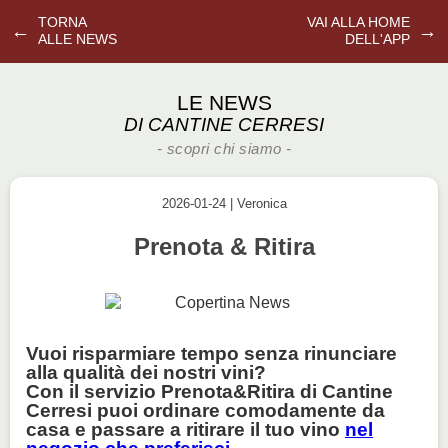
TORNA
VAI ALLA HOME
←
→
ALLE NEWS
DELL'APP
LE NEWS
DI CANTINE CERRESI
- scopri chi siamo -
2026-01-24 | Veronica
Prenota & Ritira
Vuoi risparmiare tempo senza rinunciare
alla qualità dei nostri vini?
Con il servizio
Prenota&Ritira
di Cantine
Cerresi puoi ordinare comodamente da
casa e passare a ritirare il tuo vino
nel